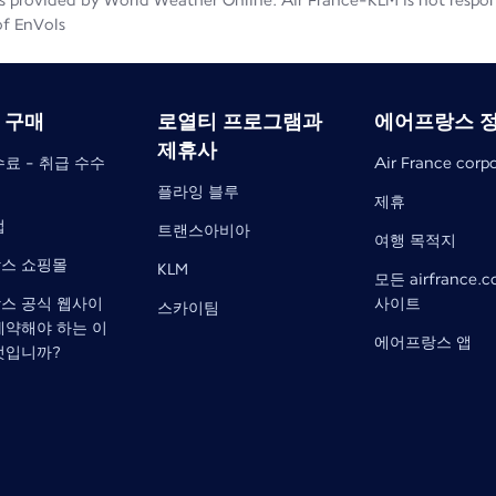
 provided by World Weather Online. Air France-KLM is not responsib
of EnVols
 구매
로열티 프로그램과
에어프랑스 
제휴사
료 - 취급 수수
Air France corp
플라잉 블루
제휴
법
트랜스아비아
여행 목적지
스 쇼핑몰
KLM
모든 airfrance.
스 공식 웹사이
사이트
스카이팀
예약해야 하는 이
에어프랑스 앱
엇입니까?