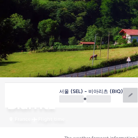
France
서울 (SEL) - 비아리츠 (BIQ)
Biarritz
France
Flight time