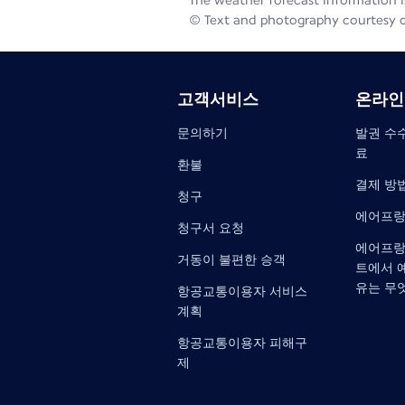
The weather forecast information is
© Text and photography courtesy 
고객서비스
온라인
문의하기
발권 수수
료
환불
결제 방
청구
에어프랑
청구서 요청
에어프랑
거동이 불편한 승객
트에서 
유는 무
항공교통이용자 서비스
계획
항공교통이용자 피해구
제