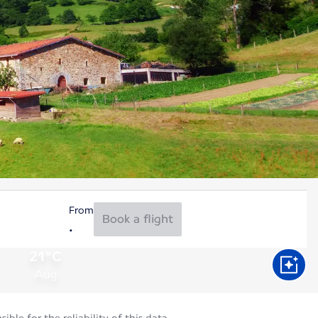
From
Book a flight
21°C
Aug