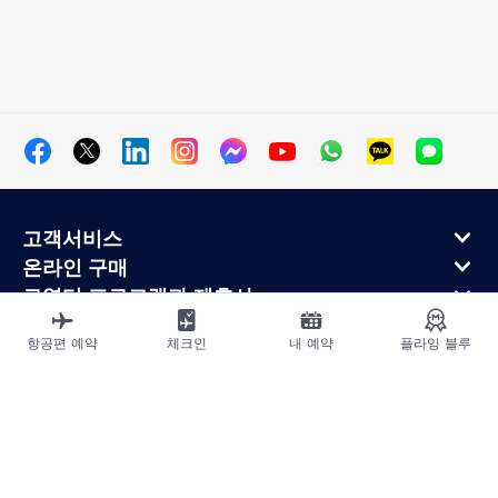
고객서비스
온라인 구매
로열티 프로그램과 제휴사
에어프랑스 정보
항공편 예약
체크인
내 예약
플라잉 블루
에어프랑스 모바일 앱
사이트맵
법적고지
운송약관
개인정보처리방침
접근성 선언
쿠키 설정