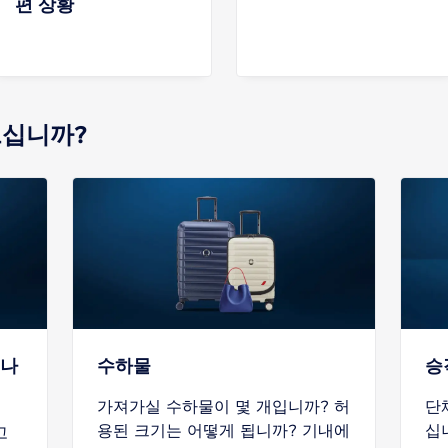
편 상황
으십니까?
떠나
수하물
승
가져가실 수하물이 몇 개입니까? 허
단
용된 크기는 어떻게 됩니까? 기내에
십
고