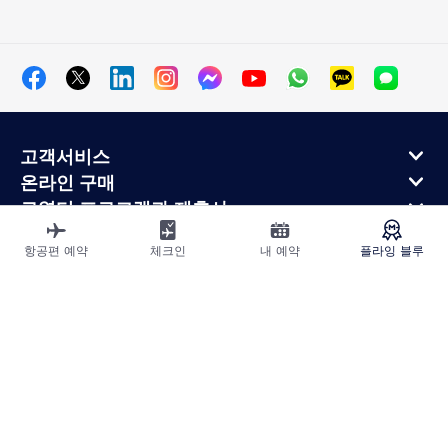
고객서비스
온라인 구매
로열티 프로그램과 제휴사
에어프랑스 정보
항공편 예약
체크인
내 예약
플라잉 블루
에어프랑스 모바일 앱
사이트맵
법적고지
운송약관
개인정보처리방침
접근성 선언
쿠키 설정