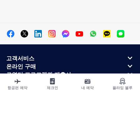
고객서비스
온라인 구매
로열티 프로그램과 제휴사
에어프랑스 정보
항공편 예약
체크인
내 예약
플라잉 블루
에어프랑스 모바일 앱
사이트맵
법적고지
운송약관
개인정보처리방침
접근성 선언
쿠키 설정