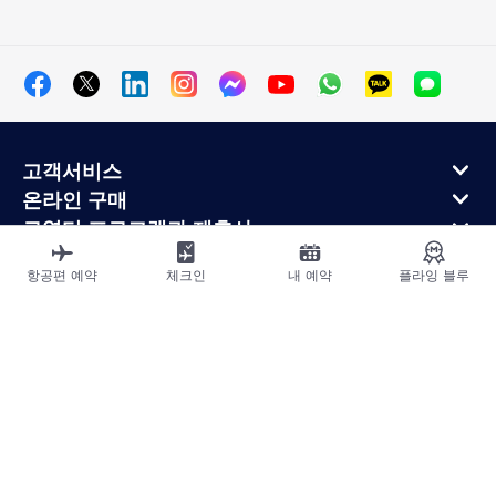
고객서비스
온라인 구매
로열티 프로그램과 제휴사
에어프랑스 정보
항공편 예약
체크인
내 예약
플라잉 블루
에어프랑스 모바일 앱
사이트맵
법적고지
운송약관
개인정보처리방침
접근성 선언
쿠키 설정