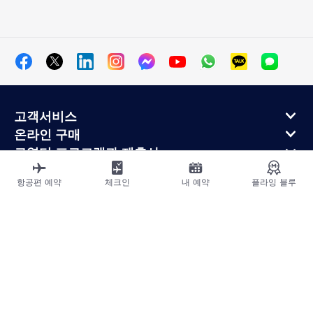
고객서비스
온라인 구매
로열티 프로그램과 제휴사
에어프랑스 정보
항공편 예약
체크인
내 예약
플라잉 블루
에어프랑스 모바일 앱
사이트맵
법적고지
운송약관
개인정보처리방침
접근성 선언
쿠키 설정