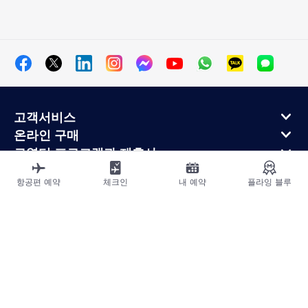
고객서비스
온라인 구매
로열티 프로그램과 제휴사
에어프랑스 정보
항공편 예약
체크인
내 예약
플라잉 블루
에어프랑스 모바일 앱
사이트맵
법적고지
운송약관
개인정보처리방침
접근성 선언
쿠키 설정