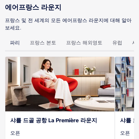
에어프랑스 라운지
프랑스 및 전 세계의 모든 에어프랑스 라운지에 대해 알아
보세요.
파리
프랑스 본토
프랑스 해외영토
유럽
세
샤를 드골 공항 La Première 라운지
샤를 드
오픈
오픈