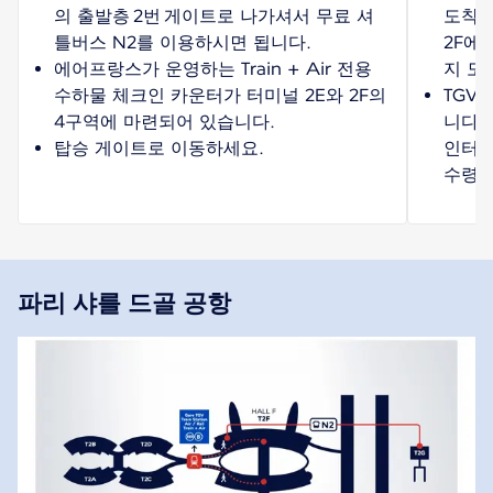
의 출발층 2번 게이트로 나가셔서 무료 셔
도착 
틀버스 N2를 이용하시면 됩니다.
2F에
에어프랑스가 운영하는 Train + Air 전용
지 도
수하물 체크인 카운터가 터미널 2E와 2F의
TGV
4구역에 마련되어 있습니다.
니다. 
탑승 게이트로 이동하세요.
인터랙
수령하
파리 샤를 드골 공항