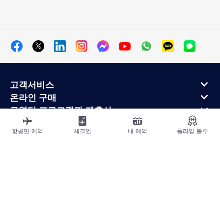
고객서비스
온라인 구매
로열티 프로그램과 제휴사
에어프랑스 정보
항공편 예약
체크인
내 예약
플라잉 블루
에어프랑스 모바일 앱
사이트맵
법적고지
운송약관
개인정보처리방침
접근성 선언
쿠키 설정