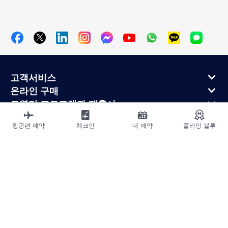
고객서비스
온라인 구매
로열티 프로그램과 제휴사
에어프랑스 정보
항공편 예약
체크인
내 예약
플라잉 블루
에어프랑스 모바일 앱
사이트맵
법적고지
운송약관
개인정보처리방침
접근성 선언
쿠키 설정