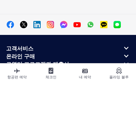
고객서비스
온라인 구매
로열티 프로그램과 제휴사
에어프랑스 정보
항공편 예약
체크인
내 예약
플라잉 블루
에어프랑스 모바일 앱
사이트맵
법적고지
운송약관
개인정보처리방침
접근성 선언
쿠키 설정