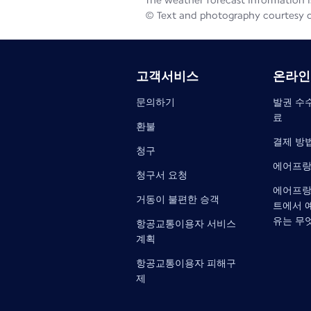
The weather forecast information is
© Text and photography courtesy 
고객서비스
온라인
문의하기
발권 수수
료
환불
결제 방
청구
에어프랑
청구서 요청
에어프랑
거동이 불편한 승객
트에서 
유는 무
항공교통이용자 서비스
계획
항공교통이용자 피해구
제