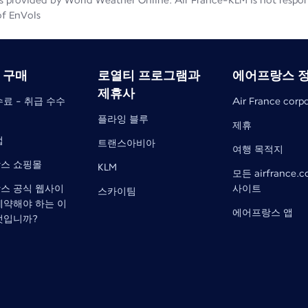
 provided by World Weather Online. Air France-KLM is not responsib
of EnVols
 구매
로열티 프로그램과
에어프랑스 
제휴사
료 - 취급 수수
Air France corp
플라잉 블루
제휴
법
트랜스아비아
여행 목적지
스 쇼핑몰
KLM
모든 airfrance.
스 공식 웹사이
사이트
스카이팀
예약해야 하는 이
에어프랑스 앱
엇입니까?