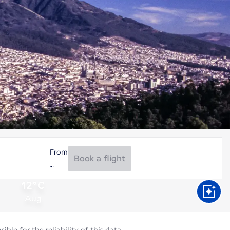
From
Book a flight
12°C
Aug