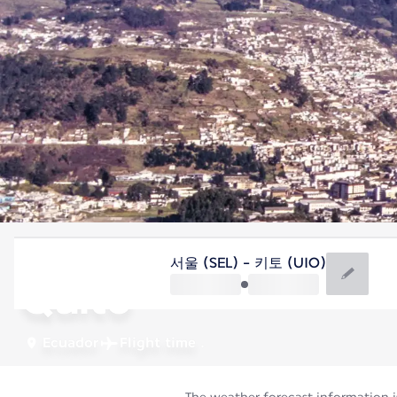
Ecuador
서울 (SEL) - 키토 (UIO)
Quito
Ecuador
Flight time